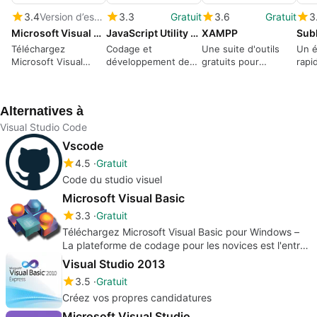
3.4
Version d’essai
3.3
Gratuit
3.6
Gratuit
3
Microsoft Visual Studio
JavaScript Utility Suite
XAMPP
Sub
Téléchargez
Codage et
Une suite d'outils
Un é
Microsoft Visual
développement de
gratuits pour
rapi
Studio pour Windows
logiciels gratuits et
configurer vos
– Le programme de
conviviaux
serveurs locaux
développement
Alternatives à
logiciel est
maintenant
Visual Studio Code
disponible dans
Vscode
Microsoft 365
4.5
Gratuit
Code du studio visuel
Microsoft Visual Basic
3.3
Gratuit
Téléchargez Microsoft Visual Basic pour Windows –
La plateforme de codage pour les novices est l'entrée
parfaite dans la programmation
Visual Studio 2013
3.5
Gratuit
Créez vos propres candidatures
Microsoft Visual Studio